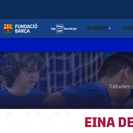
LA FUNDACIÓ
LA NO
LABEL.SHARE.CARET
Treballem p
EINA D