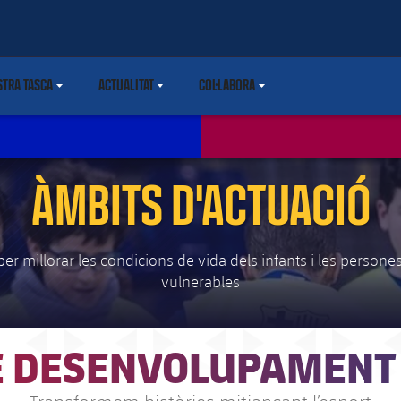
STRA TASCA
ACTUALITAT
COL·LABORA
DOWN
LABEL.SHARE.CARETDOWN
LABEL.SHARE.CARETDOWN
LABEL.SHARE.CARETDOWN
ÀMBITS D'ACTUACIÓ
er millorar les condicions de vida dels infants i les person
vulnerables
E DESENVOLUPAMENT