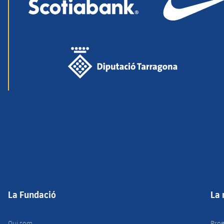
La Fundació
La 
Qui som
Prog