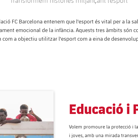
Transformem històries mitjançant l’esport
ció FC Barcelona entenem que l'esport és vital per a la salut
ament emocional de la infància. Aquests tres àmbits són 
en com a objectiu utilitzar l'esport com a eina de desenvol
Educació i 
Volem promoure la protecció i la 
i joves, amb una mirada transvers