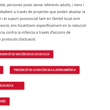
tat, persones joves sense referents adults, i nens i
reballem a través de projectes que poden abastar la
 i el suport psicosocial tant en l’àmbit local com
otecció, ens focalitzem específicament en la reducció
cia contra la infància a través d’accions de
 protocols d’actuació.
EVENCIÓ DE VIOLÈNCIES A LES ESCOLES
PREVENCIÓ DE LA VIOLÈNCIA A LLATINOAMÈRICA
ÀLEX ROCA
PERÚ