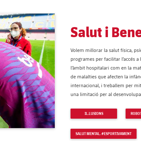
Salut i Ben
Volem millorar la salut física, ps
programes per facilitar l’accés a
l’àmbit hospitalari com en la ma
de malalties que afecten la infànc
internacional, i treballem per m
una limitació per al desenvolupa
IL.LUSIONS
ROBOT
SALUT MENTAL. #ESPORTIVAMENT