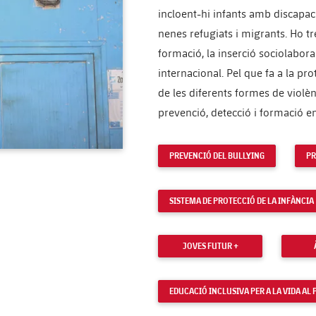
incloent-hi infants amb discapaci
nenes refugiats i migrants. Ho t
formació, la inserció sociolaboral
internacional. Pel que fa a la pr
de les diferents formes de violèn
prevenció, detecció i formació en
PREVENCIÓ DEL BULLYING
PR
SISTEMA DE PROTECCIÓ DE LA INFÀNCIA
JOVES FUTUR +
EDUCACIÓ INCLUSIVA PER A LA VIDA AL 