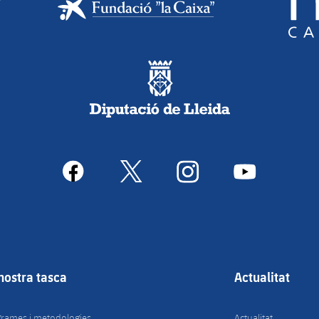
facebook
x
instagram
youtube
nostra tasca
Actualitat
rames i metodologies
Actualitat