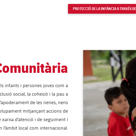
PROTECCIÓ DE LA INFÀNCIA A TRAVÉS DE
Comunitària
els infants i persones joves com a
usió social, la cohesió i la pau a
 d’apoderament de les nenes, nens
nvolupament mitjançant accions de
e xarxa d’atenció i de seguiment i
n l’àmbit local com internacional.