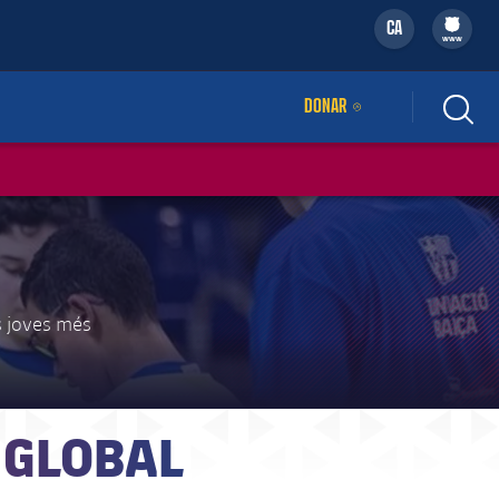
CA
filled-badge
www
DONAR
ENLLAÇ EXTERN
es joves més
 GLOBAL