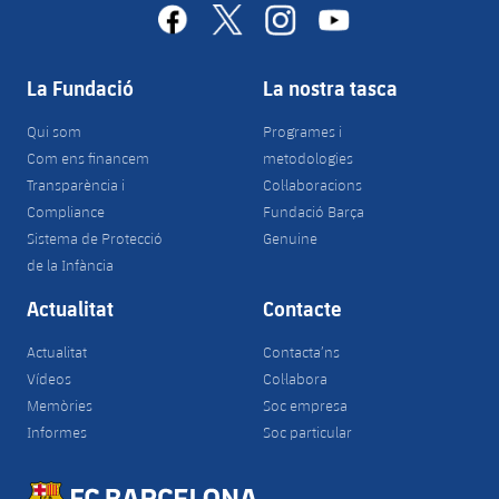
facebook
x
instagram
youtube
La Fundació
La nostra tasca
Qui som
Programes i
Com ens financem
metodologies
Transparència i
Col·laboracions
Compliance
Fundació Barça
Sistema de Protecció
Genuine
de la Infància
Actualitat
Contacte
Actualitat
Contacta’ns
Vídeos
Col·labora
Memòries
Soc empresa
Informes
Soc particular