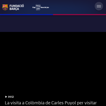
label.duration
Iniciar video
04:52
La visita a Colòmbia de Carles Puyol per visitar