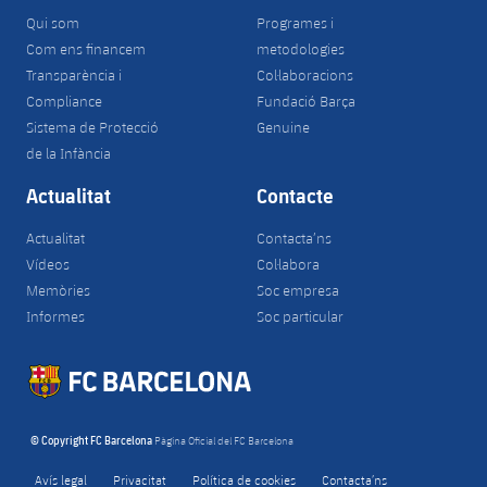
Qui som
Programes i
Com ens financem
metodologies
Transparència i
Col·laboracions
Compliance
Fundació Barça
Sistema de Protecció
Genuine
de la Infància
Actualitat
Contacte
Actualitat
Contacta’ns
Vídeos
Col·labora
Memòries
Soc empresa
Informes
Soc particular
© Copyright FC Barcelona
Pàgina Oficial del FC Barcelona
Avís legal
Privacitat
Política de cookies
Contacta’ns