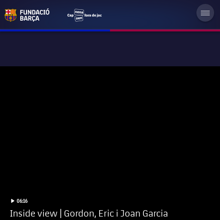
label.duration
Iniciar video
06:16
Inside view | Gordon, Eric i Joan Garcia