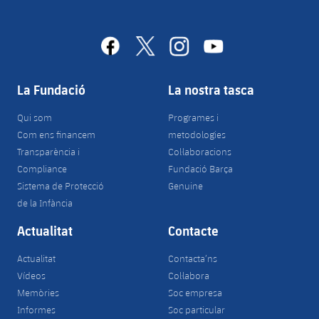
facebook
x
instagram
youtube
La Fundació
La nostra tasca
Qui som
Programes i
Com ens financem
metodologies
Transparència i
Col·laboracions
Compliance
Fundació Barça
Sistema de Protecció
Genuine
de la Infància
Actualitat
Contacte
Actualitat
Contacta’ns
Vídeos
Col·labora
Memòries
Soc empresa
Informes
Soc particular