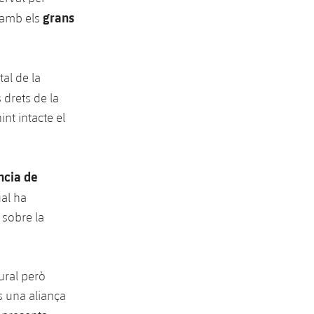
grans
l amb els
al de la
 drets de la
nt intacte el
ncia de
ual ha
 sobre la
ural però
s una aliança