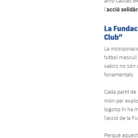
amb causes ext
acció solidà
l’
La Fundaci
Club”
La incorporaci
futbol masculí
valors no són 
fonamentals.
Cada partit de
món per expli
logotip hi ha m
l’acció de la F
Perquè aquest 