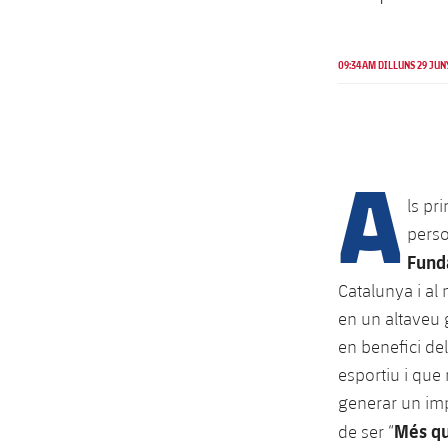
09:34AM DILLUNS 29 JUN
A
ls pr
perso
Fund
Catalunya i al
en un altaveu 
en benefici de
esportiu i que
generar un impa
Més qu
de ser “