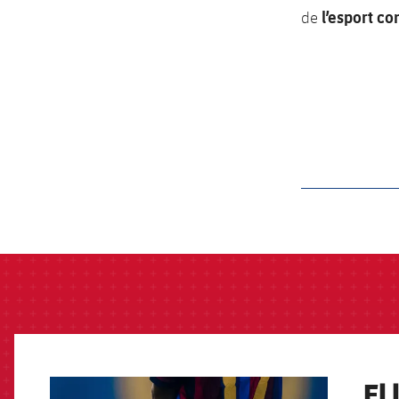
l’esport c
de
label.aria.barcelon
El
FCB Barcelona badge