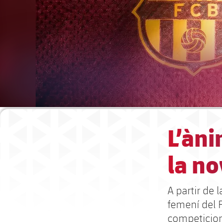
L’àni
la no
A partir de 
femení del F
competicions