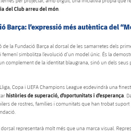
ernes per projectar, amb orgull, una iniciativa pròpia que 
ria del Club arreu del món
.
ó Barça: l’expressió més autèntica del “
ó de la Fundació Barça al dorsal de les samarretes dels prim
 i femení simbolitza l’evolució d’un model únic. És la demost
un complement de la identitat blaugrana, sinó un dels seus p
 Lliga, Copa i UEFA Champions League esdevindrà una finest
històries de superació, d’oportunitats i d’esperança
car
. D
ilers de rostres, famílies i comunitats que han trobat suport
undació.
dorsal representarà molt més que una marca visual. Repres