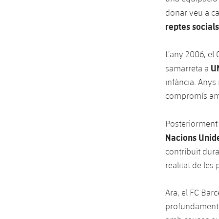
donar veu a ca
reptes social
L’any 2006, el
U
samarreta a
infància. Anys 
compromís amb
Posteriorment 
Nacions Unid
contribuït dura
realitat de le
Ara, el FC Barc
profundament s