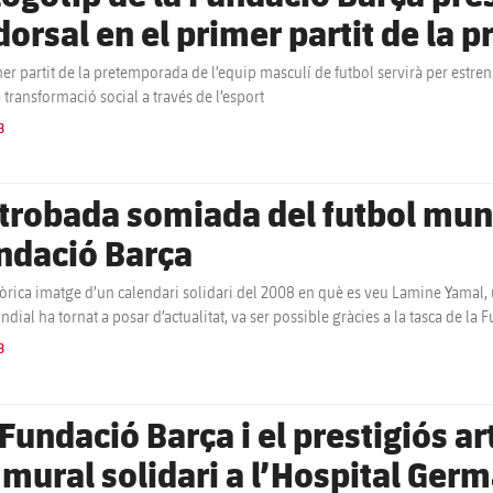
 dorsal en el primer partit de la
mer partit de la pretemporada de l’equip masculí de futbol servirà per estre
 transformació social a través de l’esport
B
 trobada somiada del futbol mundi
ndació Barça
tòrica imatge d’un calendari solidari del 2008 en què es veu Lamine Yamal, 
ndial ha tornat a posar d’actualitat, va ser possible gràcies a la tasca de l
B
 Fundació Barça i el prestigiós a
 mural solidari a l’Hospital Germ