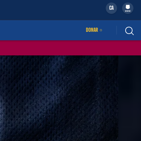
CA
filled-badge
www
DONAR
ENLLAÇ EXTERN