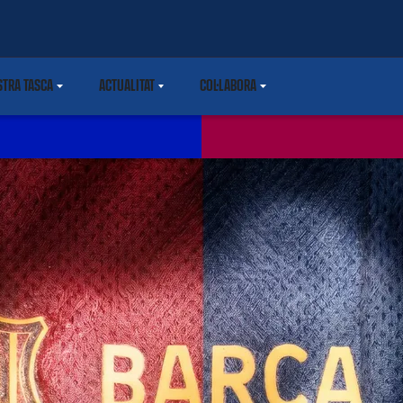
STRA TASCA
ACTUALITAT
COL·LABORA
DOWN
LABEL.SHARE.CARETDOWN
LABEL.SHARE.CARETDOWN
LABEL.SHARE.CARETDOWN