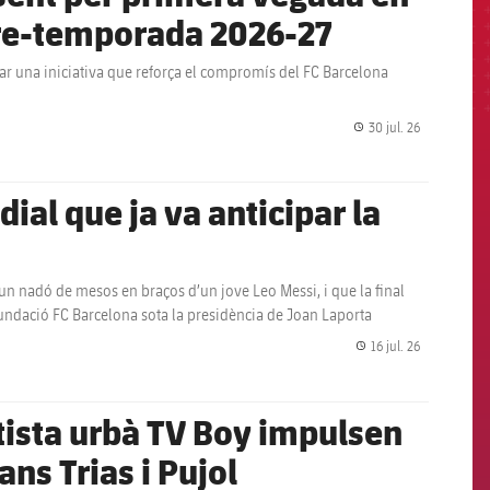
 pre-temporada 2026-27
nar una iniciativa que reforça el compromís del FC Barcelona
30 jul. 26
label.share.
al que ja va anticipar la
un nadó de mesos en braços d’un jove Leo Messi, i que la final
a Fundació FC Barcelona sota la presidència de Joan Laporta
16 jul. 26
label.share.
rtista urbà TV Boy impulsen
ans Trias i Pujol