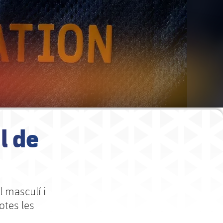
l de
l masculí i
otes les