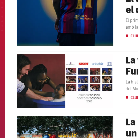
el
El pri
amb la
CLU
La
FCB Barcelona badge
Fu
La his
del Mu
CLU
La
FCB Barcelona badge
un