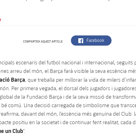
Y
label.aria.facebook
Facebook
COMPARTEIX AQUEST ARTICLE
incipals escenaris del futbol nacional i internacional, seguits
nes arreu del món, el Barça farà visible la seva essència més
ació Barça
, que treballa per millorar la vida de milers d’infa
 món. Per primera vegada, el dorsal dels jugadors i jugadores
global de la Fundació Barça i de la seva missió de transforma
l bé comú. Una decisió carregada de simbolisme que transce
 reafirma, davant del món, l’essència més genuïna del Club: l
cte positiu en la societat i de continuar fent realitat, cada di
e un Club
”.