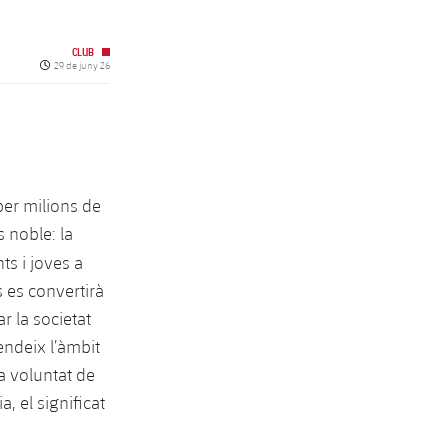
CLUB
Data de publicació
29 de juny 26
 per milions de
 noble: la
nts i joves a
 es convertirà
r la societat
ndeix l’àmbit
a voluntat de
a, el significat