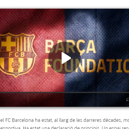
el FC Barcelona ha estat, al llarg de les darreres dècades, 
esportiva. Ha estat una declaració de principis. Un espai res