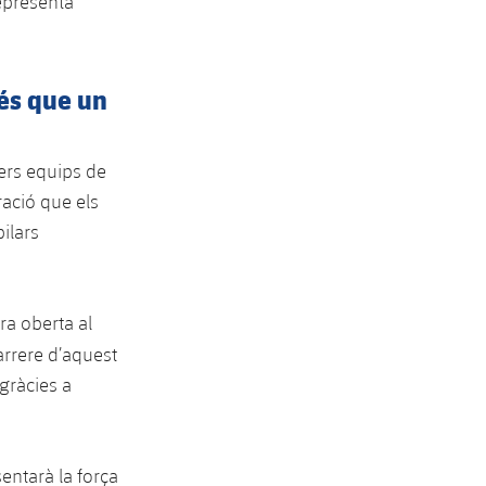
representa
Més que un
ers equips de
ració que els
ilars
ra oberta al
arrere d’aquest
 gràcies a
entarà la força