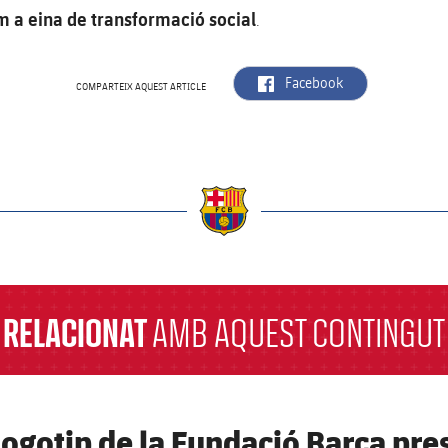
om a eina de transformació social
.
label.aria.facebook
Facebook
COMPARTEIX AQUEST ARTICLE
a
RELACIONAT
AMB AQUEST CONTINGUT
 logotip de la Fundació Barça pr