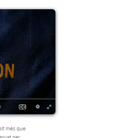
molt més que
ervat per