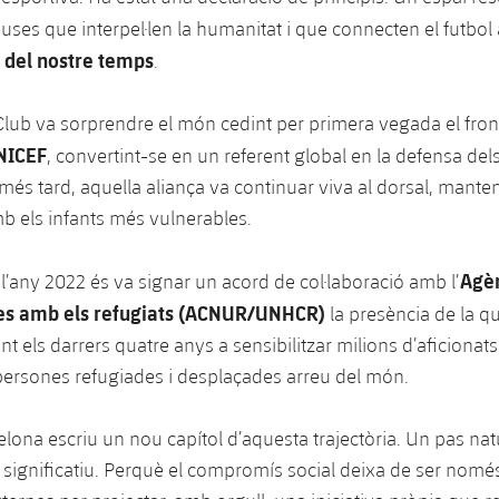
uses que interpel·len la humanitat i que connecten el futbo
s del nostre temps
.
 Club va sorprendre el món cedint per primera vegada el front
NICEF
, convertint-se en un referent global en la defensa dels
més tard, aquella aliança va continuar viva al dorsal, manteni
 els infants més vulnerables.
Agè
l’any 2022 és va signar un acord de col·laboració amb l’
es amb els refugiats (ACNUR/UNHCR)
la presència de la q
nt els darrers quatre anys a sensibilitzar milions d’aficionats
s persones refugiades i desplaçades arreu del món.
elona escriu un nou capítol d’aquesta trajectòria. Un pas nat
ignificatiu. Perquè el compromís social deixa de ser nomé