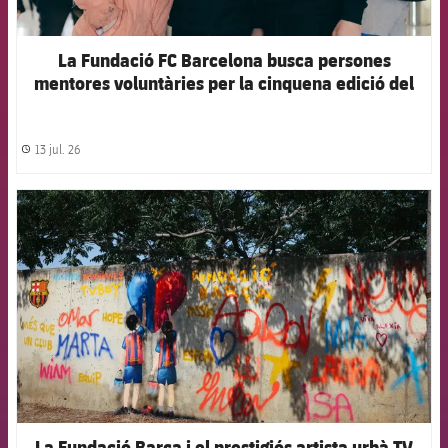
La Fundació FC Barcelona busca persones
mentores voluntàries per la cinquena edició del
projecte ‘Joves Futur+’
13 jul. 26
label.share.clock
FCB Barcelona badge
La Fundació Barça i el prestigiós artista urbà TV