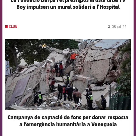
Boy impulsen un mural solidari a l’Hospital
Germans Trias i Pujol
08 jul. 26
CLUB
label.
FCB Barcelona badge
Campanya de captació de fons per donar resposta
a l’emergència humanitària a Veneçuela