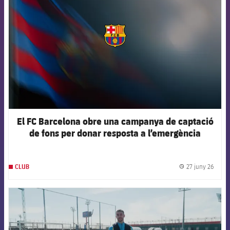
El FC Barcelona obre una campanya de captació
de fons per donar resposta a l’emergència
humanitària a Veneçuela
27 juny 26
CLUB
label.
FCB Barcelona badge