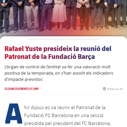
Rafael Yuste presideix la reunió del
Patronat de la Fundació Barça
L’òrgan de control de l’entitat va fer una valoració molt
positiva de la temporada, on s’han assolit els indicadors
d’impacte previstos
Data de publicac
11:22AM DIVENDRES 19 JUNY
19 de juny 26
A
hir dijous es va reunir el Patronat de la
Fundació FC Barcelona en una sessió
presidida pel president del FC Barcelona,