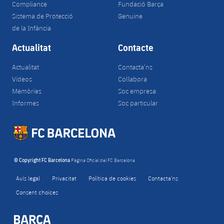
Compliance
Fundació Barça
Sistema de Protecció
Genuine
de la Infància
Actualitat
Contacte
Actualitat
Contacta’ns
Vídeos
Col·labora
Memòries
Soc empresa
Informes
Soc particular
© Copyright FC Barcelona
Pàgina Oficial del FC Barcelona
Avís legal
Privacitat
Política de cookies
Contacta’ns
Consent choices
FORÇA BARÇA
label.aria.fire