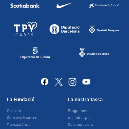
facebook
x
instagram
youtube
La Fundació
La nostra tasca
Qui som
Programes i
Com ens financem
metodologies
Transparència i
Col·laboracions