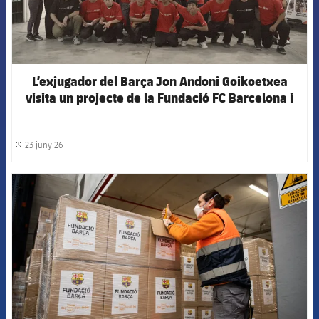
L’exjugador del Barça Jon Andoni Goikoetxea
visita un projecte de la Fundació FC Barcelona i
Scotiabank al Perú
23 juny 26
label.share.clock
FCB Barcelona badge