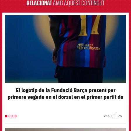
RELACIONAT
AMB AQUEST CONTINGUT
FCB Barcelona badge
El logotip de la Fundació Barça present per
primera vegada en el dorsal en el primer partit de
la pre-temporada 2026-27
30 jul. 26
CLUB
label.
FCB Barcelona badge