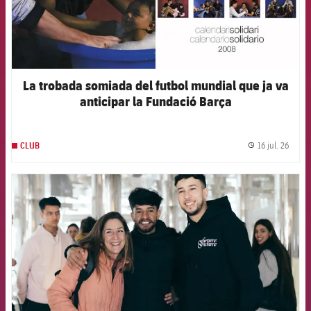
La trobada somiada del futbol mundial que ja va
anticipar la Fundació Barça
16 jul. 26
CLUB
label.
FCB Barcelona badge