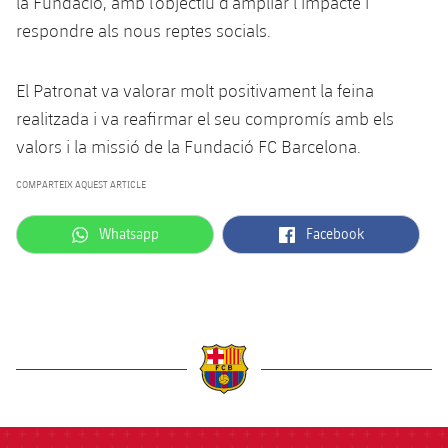
la Fundació, amb l’objectiu d’ampliar l’impacte i
respondre als nous reptes socials.
El Patronat va valorar molt positivament la feina
realitzada i va reafirmar el seu compromís amb els
valors i la missió de la Fundació FC Barcelona.
COMPARTEIX AQUEST ARTICLE
label.aria.whatsapp
label.aria.facebook
Whatsapp
Facebook
label.aria.barcelona