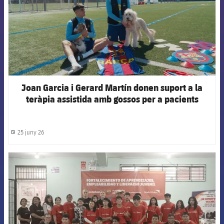
Joan Garcia i Gerard Martín donen suport a la
teràpia assistida amb gossos per a pacients
infantils
25 juny 26
label.share.clock
FCB Barcelona badge