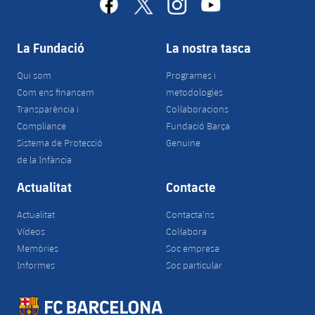
facebook
x
instagram
youtube
La Fundació
La nostra tasca
Qui som
Programes i
Com ens financem
metodologies
Transparència i
Col·laboracions
Compliance
Fundació Barça
Sistema de Protecció
Genuine
de la Infància
Actualitat
Contacte
Actualitat
Contacta’ns
Vídeos
Col·labora
Memòries
Soc empresa
Informes
Soc particular