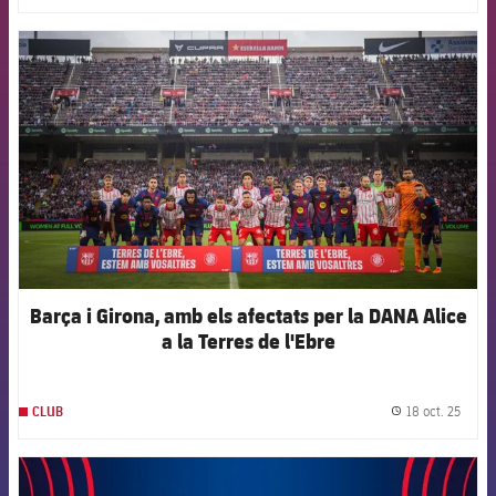
FCB Barcelona badge
Barça i Girona, amb els afectats per la DANA Alice
a la Terres de l'Ebre
18 oct. 25
CLUB
label.
FCB Barcelona badge