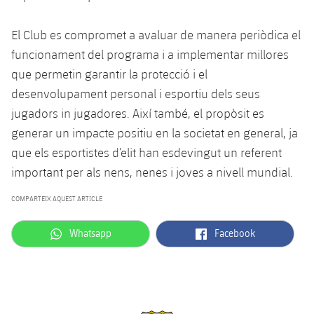
El Club es compromet a avaluar de manera periòdica el
funcionament del programa i a implementar millores
que permetin garantir la protecció i el
desenvolupament personal i esportiu dels seus
jugadors in jugadores. Així també, el propòsit es
generar un impacte positiu en la societat en general, ja
que els esportistes d’elit han esdevingut un referent
important per als nens, nenes i joves a nivell mundial.
COMPARTEIX AQUEST ARTICLE
label.aria.whatsapp
label.aria.facebook
Whatsapp
Facebook