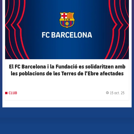
El FC Barcelona i la Fundació es solidaritzen amb
les poblacions de les Terres de l’Ebre afectades
per la DANA Alice
15 oct. 25
CLUB
label.