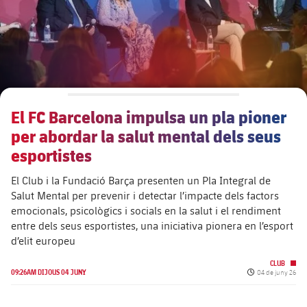
El FC Barcelona impulsa un pla pioner
per abordar la salut mental dels seus
esportistes
El Club i la Fundació Barça presenten un Pla Integral de
Salut Mental per prevenir i detectar l’impacte dels factors
emocionals, psicològics i socials en la salut i el rendiment
entre dels seus esportistes, una iniciativa pionera en l’esport
d’elit europeu
CLUB
Data de publicac
09:26AM DIJOUS 04 JUNY
04 de juny 26