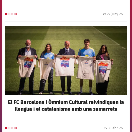
humanitària a Veneçuela
27 juny 26
CLUB
label.
FCB Barcelona badge
El FC Barcelona i Òmnium Cultural reivindiquen la
llengua i el catalanisme amb una samarreta
conjunta per Sant Jordi
21 abr. 26
CLUB
label.