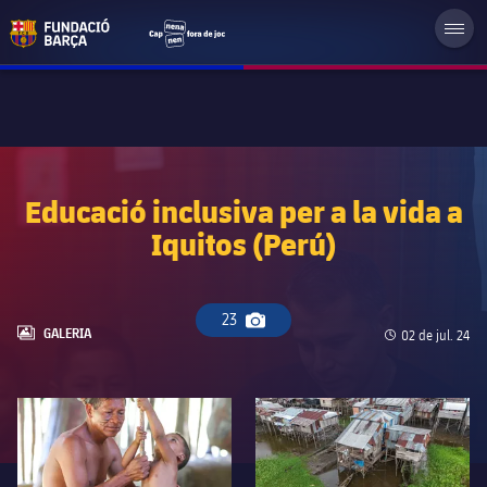
Educació inclusiva per a la vida a
Iquitos (Perú)
23
Icona de càmera
LABEL.ARIA.GALLERY
GALERIA
Data de public
02 de jul. 24
FC Barcelona club badge
FC Barcelona club badge