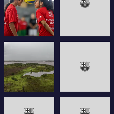
FC Barcelona club badge
FC Barcelona club badge
FC Barcelona club badge
FC Barcelona club badge