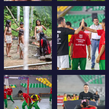
FC Barcelona club badge
FC Barcelona club badge
FC Barcelona club badge
FC Barcelona club badge