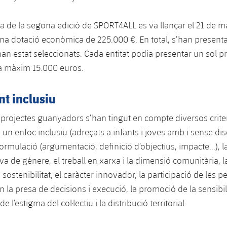
a de la segona edició de SPORT4ALL es va llançar el 21 de ma
 dotació econòmica de 225.000 €. En total, s’han presenta
an estat seleccionats. Cada entitat podia presentar un sol pr
m a màxim 15.000 euros.
t inclusiu
ls projectes guanyadors s’han tingut en compte diversos crite
un enfoc inclusiu (adreçats a infants i joves amb i sense disc
formulació (argumentació, definició d’objectius, impacte...), 
va de gènere, el treball en xarxa i la dimensió comunitària, l
 i sostenibilitat, el caràcter innovador, la participació de les 
n la presa de decisions i execució, la promoció de la sensibil
de l’estigma del col·lectiu i la distribució territorial.