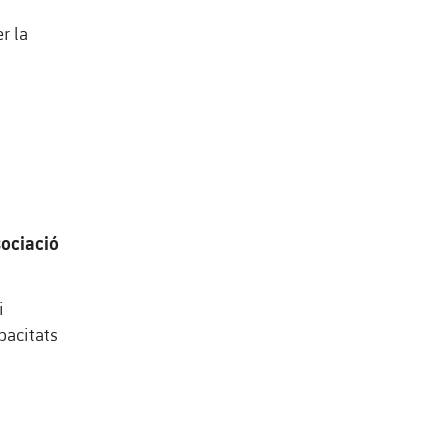
r la
ociació
i
apacitats