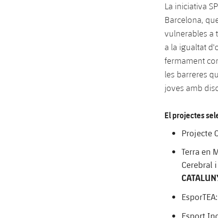
La iniciativa 
Barcelona, que 
vulnerables a t
a la igualtat d
fermament comp
les barreres qu
joves amb disca
El projectes sel
Projecte 
Terra en 
Cerebral i
CATALUN
EsporTEA: 
Esport In