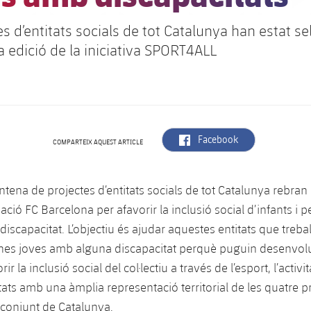
es d’entitats socials de tot Catalunya han estat s
a edició de la iniciativa SPORT4ALL
label.aria.facebook
Facebook
COMPARTEIX AQUEST ARTICLE
ntena de projectes d’entitats socials de tot Catalunya rebran 
ció FC Barcelona per afavorir la inclusió social d’infants i 
iscapacitat. L’objectiu és ajudar aquestes entitats que treb
ones joves amb alguna discapacitat perquè puguin desenvol
ir la inclusió social del col·lectiu a través de l’esport, l’activitat
itats amb una àmplia representació territorial de les quatre p
l conjunt de Catalunya.