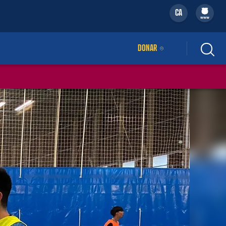
CA
filled-badge
www
DONAR
ENLLAÇ EXTERN