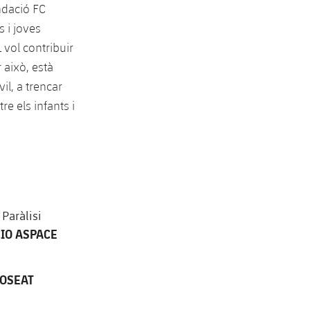
ndació FC
s i joves
 vol contribuir
r això, està
il, a trencar
e els infants i
Paràlisi
IO ASPACE
ROSEAT