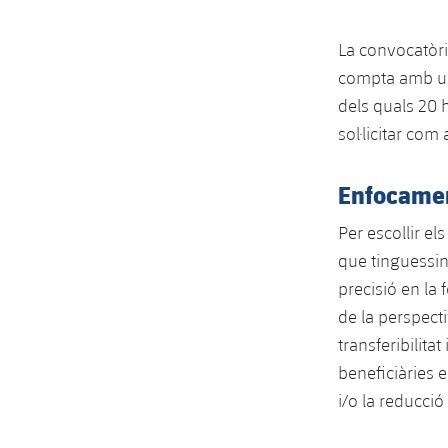
La convocatòri
compta amb una
dels quals 20 h
sol·licitar co
Enfocamen
Per escollir e
que tinguessin 
precisió en la 
de la perspecti
transferibilitat
beneficiàries e
i/o la reducció 