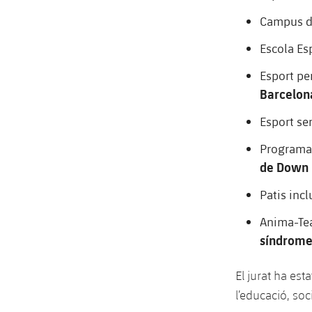
Campus d
Escola Es
Esport pe
Barcelon
Esport se
Programa 
de Down
Patis incl
Anima-Tea
síndrome 
El jurat ha est
l’educació, soci