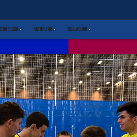
STRA TASCA
ACTUALITAT
COL·LABORA
DOWN
LABEL.SHARE.CARETDOWN
LABEL.SHARE.CARETDOWN
LABEL.SHARE.CARETDOWN