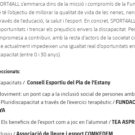
SPORT4ALL s’emmarca dins de la missió i compromís de la Fu
té l’objectiu de millorar la qualitat de vida de les nenes, nen
ravés de l'educació, la salut i l'esport. En concret, SPORT4ALL
'oportunitats i trencar els prejudicis envers la discapacitat. Pe
romesa a contribuir, amb la resta d’actors de la societat civ
e actualment impedeixen una igualtat real d’oportunitats entr
pacitat (entre 0 i 30 anys).
eccionats:
Consell Esportiu del Pla de l'Estany
Capacitats /
Moviment: un pont cap a la inclusió social de persones amb 
FUNDAC
 Pluridiscapacitat a través de l’exercici terapèutic /
YA
TEA ASP
Els beneficis de l’esport com a joc en l’alumnat /
Associació de lleure i esport COMKEDEM
clusiu /