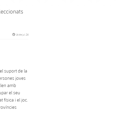
eleccionats
Data de publicació
16 de jul. 24
el suport de la
persones joves
allen amb
upar el seu
 física i el joc.
rovíncies