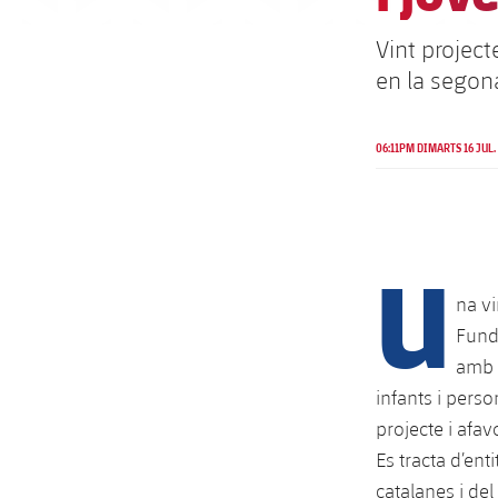
Vint project
en la segon
06:11PM DIMARTS 16 JUL.
U
na vi
Funda
amb d
infants i pers
projecte i afavor
Es tracta d’ent
catalanes i de