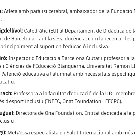
a:
Atleta amb paràlisi cerebral, ambaixador de la Fundació 
.
igdellívol:
Catedràtic (EU) al Departament de Didàctica de l
t de Barcelona. Tant la seva docència, com la recerca i les
 principalment al suport en l'educació inclusiva.
ró:
Inspector d'Educació a Barcelona Ciutat i professor a la
a i Ciències de l'Educació Blanquerna. Universitat Ramon Ll
a l'atenció educativa a l'alumnat amb necessitats específiq
ucatiu.
rach:
Professora a la facultat d’educació de la UB i membr
és d’esport inclusiu (INEFC, Onat Foundation i FECPC).
uguet:
Directora de Ona Foundation. Entitat dedicada a la
nclusiu
gú:
Metgessa especialista en Salut Internacional amb més 