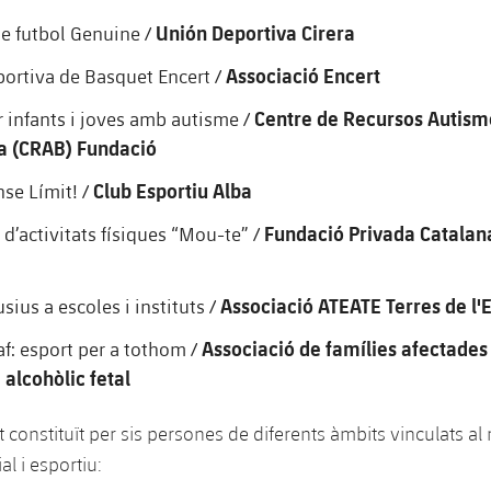
Unión Deportiva Cirera
e futbol Genuine /
Associació Encert
portiva de Basquet Encert /
Centre de Recursos Autism
r infants i joves amb autisme /
a (CRAB) Fundació
Club Esportiu Alba
nse Límit! /
Fundació Privada Catala
d’activitats físiques “Mou-te” /
Associació ATEATE Terres de l'
usius a escoles i instituts /
Associació de famílies afectades 
f: esport per a tothom /
alcohòlic fetal
at constituït per sis persones de diferents àmbits vinculats a
al i esportiu: