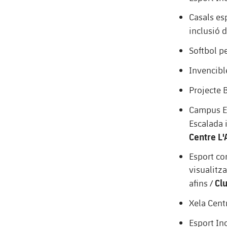
Casals es
inclusió d
Softbol p
Invencibl
Projecte 
Campus Es
Escalada 
Centre L'
Esport com
visualitza
Cl
afins /
Xela Cent
Esport Inc