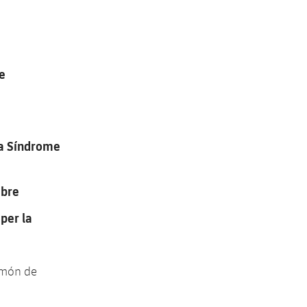
e
na Síndrome
Ebre
per la
l món de