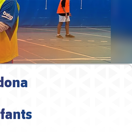
 dona
nfants