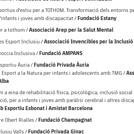
portius d'estiu per a TOTHOM. Transformació dels entorns pe
Fundació Estany
'infants i joves amb discapacitat /
Associació Arep per la Salut Mental
er a tothom /
Associació Invencibles per la Inclusió
es Esport Inclusiu /
Fundació AMPANS
Boccia Inclusiva /
Fundació Privada Àuria
portiu Àuria /
Ass
i Esport a la Natura per infants i adolescents amb TMG /
Alba
 a eina de rehabilitació física, psicològica, inclusió social 
ció, per a infants i joves amb paràlisi cerebral i altres disc
ub Esportiu Esbonat i Amistat Barcelona
Fundació Champagnat
re Obert Rialles /
Fundació Privada Ginac
lusiu Valls /