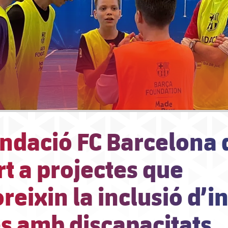
undació FC Barcelona
t a projectes que
reixin la inclusió d’i
es amb discapacitats