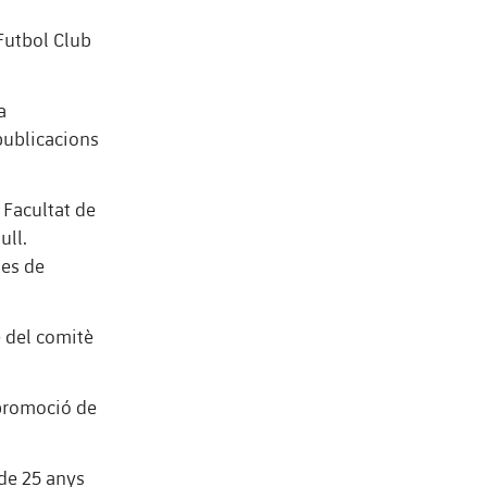
Futbol Club
a
 publicacions
 Facultat de
ull.
ues de
e del comitè
 promoció de
de 25 anys