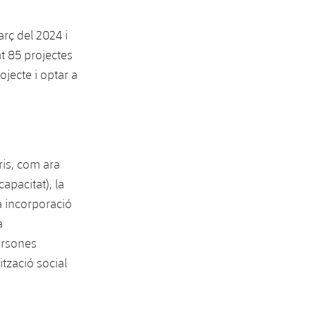
rç del 2024 i
t 85 projectes
ojecte i optar a
ris, com ara
apacitat), la
la incorporació
a
persones
ització social