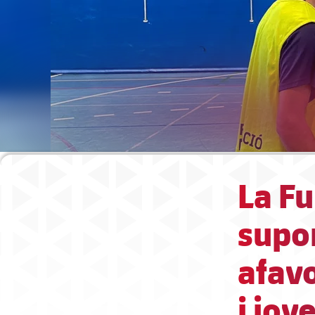
La F
supor
afavo
i jov